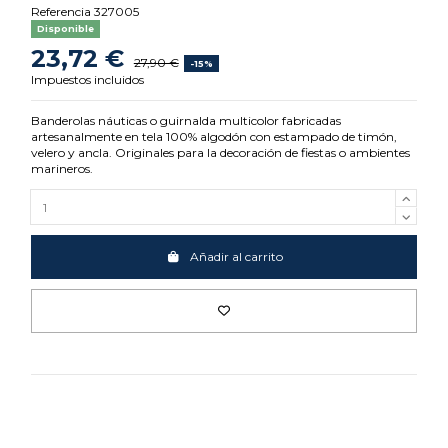
Referencia
327005
Disponible
23,72 €
27,90 €
-15%
Impuestos incluidos
Banderolas náuticas o guirnalda multicolor fabricadas
artesanalmente en tela 100% algodón con estampado de timón,
velero y ancla. Originales para la decoración de fiestas o ambientes
marineros.
Añadir al carrito