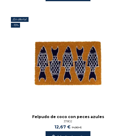
¡En oferta!
-15%
Felpudo de coco con peces azules
37802
12,67 €
14,90 €