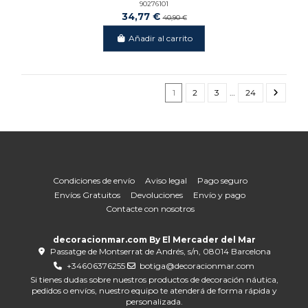
90276101
34,77 €
40,90 €
Añadir al carrito
1
2
3
…
24
Condiciones de envío
Aviso legal
Pago seguro
Envíos Gratuitos
Devoluciones
Envío y pago
Contacte con nosotros
decoracionmar.com By El Mercader del Mar
Passatge de Montserrat de Andrés, s/n, 08014 Barcelona
+34606376255
botiga@decoracionmar.com
Si tienes dudas sobre nuestros productos de decoración náutica,
pedidos o envíos, nuestro equipo te atenderá de forma rápida y
personalizada.