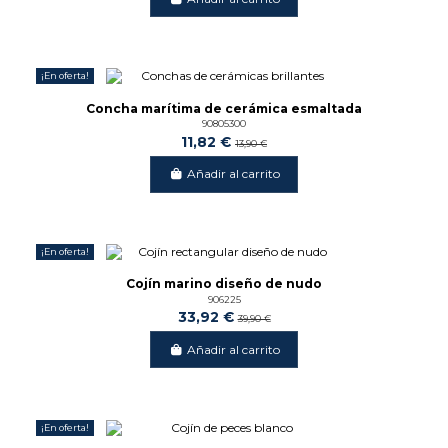
¡En oferta!
-15%
Concha marítima de cerámica esmaltada
90805300
11,82 €
13,90 €
Añadir al carrito
¡En oferta!
-15%
Cojín marino diseño de nudo
906225
33,92 €
39,90 €
Añadir al carrito
¡En oferta!
-15%