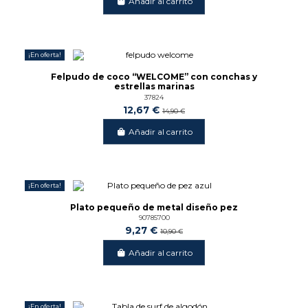
Añadir al carrito
¡En oferta!
-15%
Felpudo de coco “WELCOME” con conchas y
estrellas marinas
37824
12,67 €
14,90 €
Añadir al carrito
¡En oferta!
-15%
Plato pequeño de metal diseño pez
90785700
9,27 €
10,90 €
Añadir al carrito
¡En oferta!