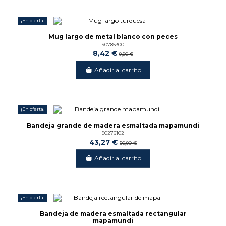
¡En oferta!
-15%
Mug largo de metal blanco con peces
90785300
8,42 €
9,90 €
Añadir al carrito
¡En oferta!
-15%
Bandeja grande de madera esmaltada mapamundi
90276102
43,27 €
50,90 €
Añadir al carrito
¡En oferta!
-15%
Bandeja de madera esmaltada rectangular
mapamundi