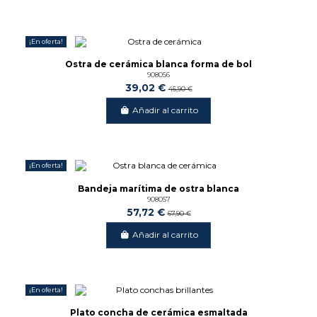
¡En oferta!
-15%
Ostra de cerámica blanca forma de bol
908056
39,02 €
45,90 €
Añadir al carrito
¡En oferta!
-15%
Bandeja marítima de ostra blanca
908057
57,72 €
67,90 €
Añadir al carrito
¡En oferta!
-15%
Plato concha de cerámica esmaltada