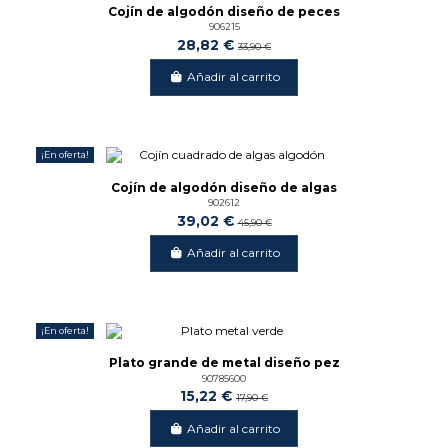
Cojín de algodón diseño de peces
906215
28,82 €
33,90 €
Añadir al carrito
¡En oferta!
-15%
Cojín de algodón diseño de algas
902612
39,02 €
45,90 €
Añadir al carrito
¡En oferta!
-15%
Plato grande de metal diseño pez
90785600
15,22 €
17,90 €
Añadir al carrito