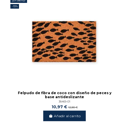
¡En oferta!
-15%
Felpudo de fibra de coco con diseño de peces y
base antideslizante
36469-01
10,97 €
12,90 €
Añadir al carrito