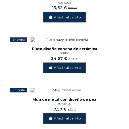
90810800
13,52 €
15,90 €
Añadir al carrito
¡En oferta!
-15%
Plato diseño concha de cerámica
908109
24,57 €
28,90 €
Añadir al carrito
¡En oferta!
-15%
Mug de metal con diseño de pez
90785400
7,57 €
8,90 €
Añadir al carrito