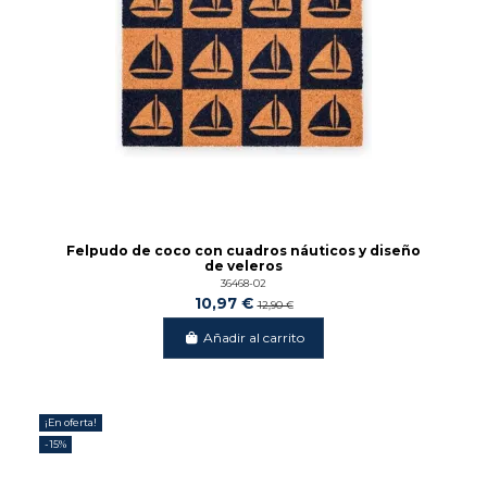
Felpudo de coco con cuadros náuticos y diseño
de veleros
36468-02
10,97 €
12,90 €
Añadir al carrito
¡En oferta!
-15%