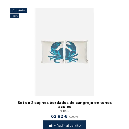
¡En oferta!
-15%
Set de 2 cojines bordados de cangrejo en tonos
azules
908419
62,82 €
73,90 €
Añadir al carrito