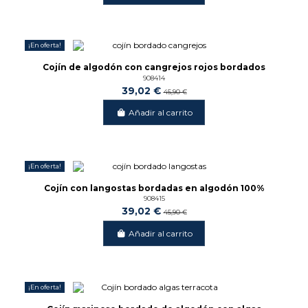
¡En oferta!
-15%
Cojín de algodón con cangrejos rojos bordados
908414
39,02 €
45,90 €
Añadir al carrito
¡En oferta!
-15%
Cojín con langostas bordadas en algodón 100%
908415
39,02 €
45,90 €
Añadir al carrito
¡En oferta!
-15%