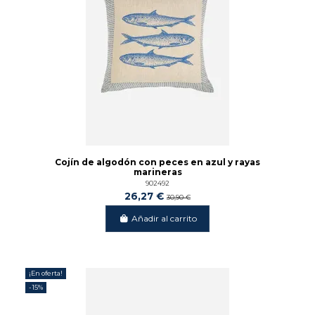
Cojín de algodón con peces en azul y rayas
marineras
902492
26,27 €
30,90 €
Añadir al carrito
¡En oferta!
-15%