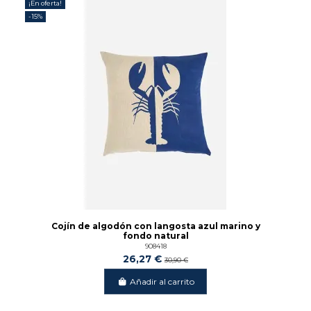
¡En oferta!
-15%
Cojín de algodón con langosta azul marino y
fondo natural
908418
26,27 €
30,90 €
Añadir al carrito