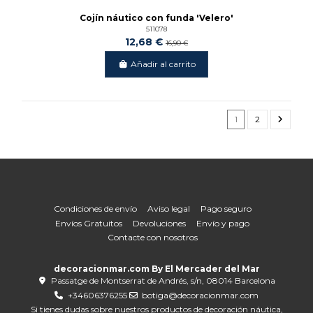
Cojín náutico con funda 'Velero'
511078
12,68 €
16,90 €
Añadir al carrito
1
2
Condiciones de envío
Aviso legal
Pago seguro
Envíos Gratuitos
Devoluciones
Envío y pago
Contacte con nosotros
decoracionmar.com By El Mercader del Mar
Passatge de Montserrat de Andrés, s/n, 08014 Barcelona
+34606376255
botiga@decoracionmar.com
Si tienes dudas sobre nuestros productos de decoración náutica,