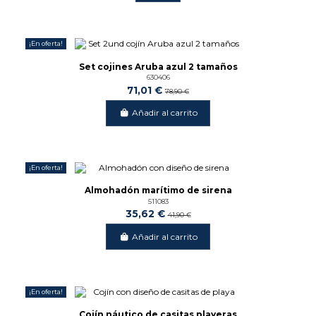
¡En oferta!
-10%
Set cojines Aruba azul 2 tamaños
630406
71,01 €
78,90 €
Añadir al carrito
¡En oferta!
-15%
Almohadón marítimo de sirena
511083
35,62 €
41,90 €
Añadir al carrito
¡En oferta!
-15%
Cojín náutico de casitas playeras