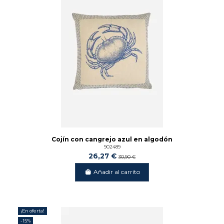
Cojín con cangrejo azul en algodón
902489
26,27 €
30,90 €
Añadir al carrito
¡En oferta!
-15%