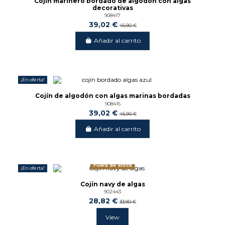
Cojín marinero bordado de algodón con algas
decorativas
908417
39,02 €
45,90 €
Añadir al carrito
¡En oferta!
-15%
Cojín de algodón con algas marinas bordadas
908416
39,02 €
45,90 €
Añadir al carrito
Fuera de stock
¡En oferta!
-15%
Cojín navy de algas
902443
28,82 €
33,90 €
View