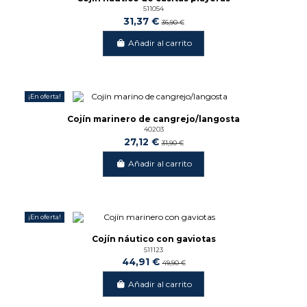
511054
31,37 €
36,90 €
Añadir al carrito
¡En oferta!
-15%
Cojín marinero de cangrejo/langosta
40203
27,12 €
31,90 €
Añadir al carrito
¡En oferta!
-10%
Cojín náutico con gaviotas
511123
44,91 €
49,90 €
Añadir al carrito