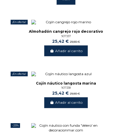
¡En oferta!
-15%
Almohadón cangrejo rojo decorativo
907337
25,42 €
29,90 €
Añadir al carrito
¡En oferta!
-15%
Cojín náutico langosta marina
907338
25,42 €
29,90 €
Añadir al carrito
-25%