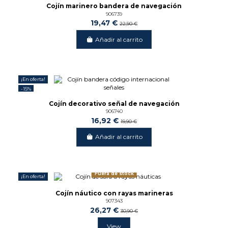
Cojín marinero bandera de navegación
906739
19,47 €
22,90 €
Añadir al carrito
¡En oferta!
-15%
Cojín decorativo señal de navegación
906740
16,92 €
19,90 €
Añadir al carrito
Fuera de stock
¡En oferta!
-15%
Cojín náutico con rayas marineras
907343
26,27 €
30,90 €
View