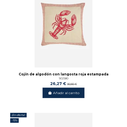
Cojín de algodón con langosta roja estampada
902580
26,27 €
30,90 €
Añadir al carrito
¡En oferta!
-15%