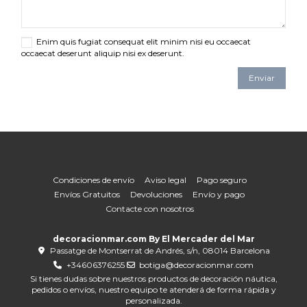
Enim quis fugiat consequat elit minim nisi eu occaecat
occaecat deserunt aliquip nisi ex deserunt.
Condiciones de envío
Aviso legal
Pago seguro
Envíos Gratuitos
Devoluciones
Envío y pago
Contacte con nosotros
decoracionmar.com By El Mercader del Mar
Passatge de Montserrat de Andrés, s/n, 08014 Barcelona
+34606376255
botiga@decoracionmar.com
Si tienes dudas sobre nuestros productos de decoración náutica,
pedidos o envíos, nuestro equipo te atenderá de forma rápida y
personalizada.