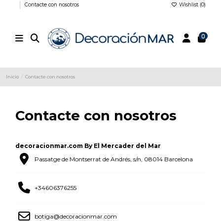
Contacte con nosotros
Wishlist (
0
)
0
Inicio
Contacte con nosotros
Contacte con nosotros
decoracionmar.com By El Mercader del Mar
Passatge de Montserrat de Andrés, s/n, 08014 Barcelona
+34606376255
botiga@decoracionmar.com