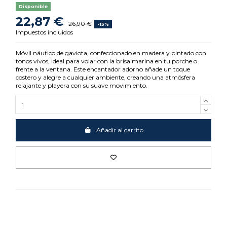
Disponible
22,87 €
26,90 €
-15%
Impuestos incluidos
Móvil náutico de gaviota, confeccionado en madera y pintado con
tonos vivos, ideal para volar con la brisa marina en tu porche o
frente a la ventana. Este encantador adorno añade un toque
costero y alegre a cualquier ambiente, creando una atmósfera
relajante y playera con su suave movimiento.
Añadir al carrito