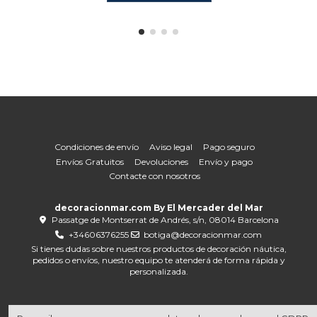
Condiciones de envío
Aviso legal
Pago seguro
Envíos Gratuitos
Devoluciones
Envío y pago
Contacte con nosotros
decoracionmar.com By El Mercader del Mar
Passatge de Montserrat de Andrés, s/n, 08014 Barcelona
+34606376255
botiga@decoracionmar.com
Si tienes dudas sobre nuestros productos de decoración náutica,
pedidos o envíos, nuestro equipo te atenderá de forma rápida y
personalizada.