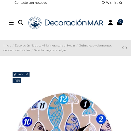
Contacte con nosotros
Wishlist (
0
)
0
Inicio
Decoración Náutica y Marinera para el Hogar
Guirnaldas y elementos
decorativos móviles
Gaviota navy para colgar
¡En oferta!
-15%