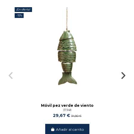
¡En oferta!
¡
-15%
-
Móvil pez verde de viento
37348
29,67 €
34,90 €
Añadir al carrito