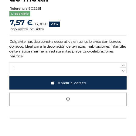
Referencia
902261
Disponible
7,57 €
8,90 €
-15%
Impuestos incluidos
Colgante náutico concha decorativa en tonos blanco con bordes
dorados. Ideal para la decoración de terrazas, habitaciones infantiles
de temática marinera, restaurantes playeros o celebraciones
náutica
Añadir al carrito