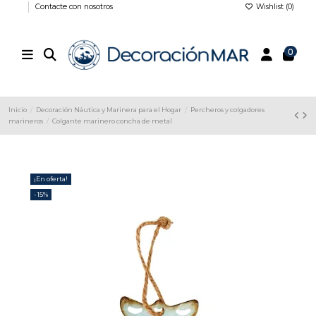
Contacte con nosotros
Wishlist (
0
)
0
Inicio
Decoración Náutica y Marinera para el Hogar
Percheros y colgadores
marineros
Colgante marinero concha de metal
¡En oferta!
-15%