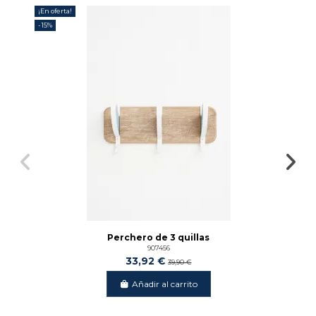
¡En oferta!
¡
-15%
-
Perchero de 3 quillas
907456
33,92 €
39,90 €
Añadir al carrito