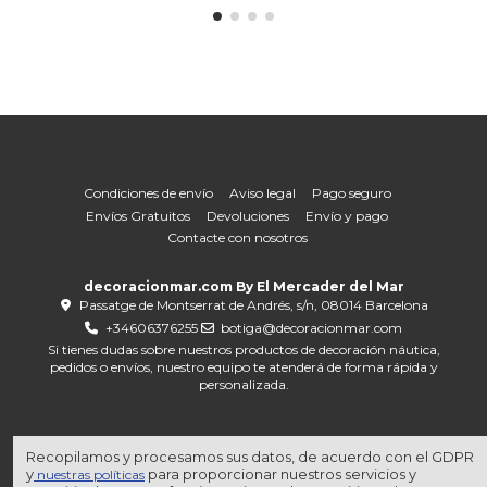
Condiciones de envío
Aviso legal
Pago seguro
Envíos Gratuitos
Devoluciones
Envío y pago
Contacte con nosotros
decoracionmar.com By El Mercader del Mar
Passatge de Montserrat de Andrés, s/n, 08014 Barcelona
+34606376255
botiga@decoracionmar.com
Si tienes dudas sobre nuestros productos de decoración náutica,
pedidos o envíos, nuestro equipo te atenderá de forma rápida y
personalizada.
Recopilamos y procesamos sus datos, de acuerdo con el GDPR
y
nuestras políticas
para proporcionar nuestros servicios y